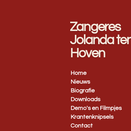
Ga
direct
naar
Zangeres
de
hoofdinhoud
Jolanda te
Hoven
Home
Nieuws
Biografie
Downloads
Demo's en Filmpjes
Krantenknipsels
Contact