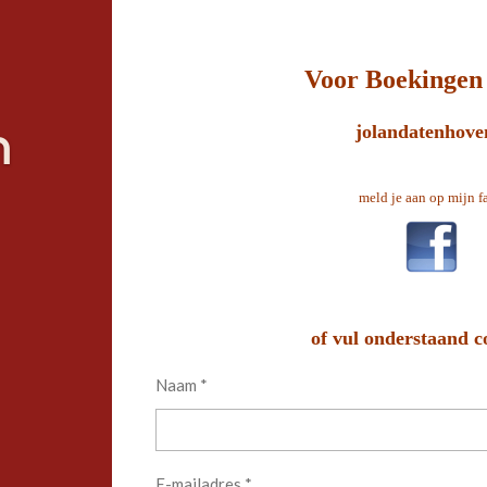
Voor Boekingen 
jolandatenhov
n
meld je aan op mijn f
of vul onderstaand c
Naam *
E-mailadres *